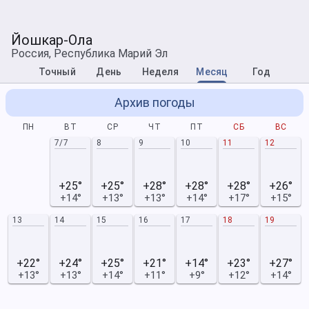
Йошкар-Ола
Россия, Республика Марий Эл
Точный
День
Неделя
Месяц
Год
Архив погоды
ПН
ВТ
СР
ЧТ
ПТ
СБ
ВС
7/7
8
9
10
11
12
+25°
+25°
+28°
+28°
+28°
+26°
+14°
+13°
+13°
+14°
+17°
+15°
13
14
15
16
17
18
19
+22°
+24°
+25°
+21°
+14°
+23°
+27°
+13°
+13°
+14°
+11°
+9°
+12°
+14°