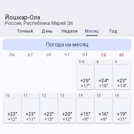
Йошкар-Ола
Россия, Республика Марий Эл
Точный
День
Неделя
Месяц
Год
Погода на месяц
ПН
ВТ
СР
ЧТ
ПТ
СБ
ВС
7/8
8
9
+29°
+24°
+23°
+17°
+18°
+14°
10
11
12
13
14
15
16
+23°
+23°
+22°
+20°
+15°
+16°
+19°
+12°
+11°
+13°
+12°
+9°
+9°
+11°