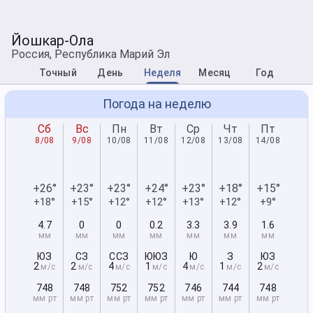
Йошкар-Ола
Россия, Республика Марий Эл
Точный
День
Неделя
Месяц
Год
Погода на неделю
Сб
Вс
Пн
Вт
Ср
Чт
Пт
8/08
9/08
10/08
11/08
12/08
13/08
14/08
+26°
+23°
+23°
+24°
+23°
+18°
+15°
+18°
+15°
+12°
+12°
+13°
+12°
+9°
4.7
0
0
0.2
3.3
3.9
1.6
мм
мм
мм
мм
мм
мм
мм
ЮЗ
СЗ
ССЗ
ЮЮЗ
Ю
З
ЮЗ
2
2
4
1
4
1
2
м/с
м/с
м/с
м/с
м/с
м/с
м/с
748
748
752
752
746
744
748
мм рт
мм рт
мм рт
мм рт
мм рт
мм рт
мм рт