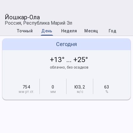
Йошкар-Ола
Россия, Республика Марий Эл
Точный
День
Неделя
Месяц
Год
Сегодня
+13° ... +25°
облачно, без осадков
754
0
ЮЗ
,
2
63
мм рт
.ст.
мм
м/с
%