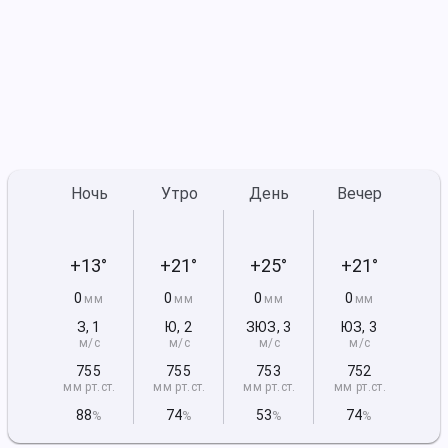
Ночь
Утро
День
Вечер
+13°
+21°
+25°
+21°
0
0
0
0
мм
мм
мм
мм
З
,
1
Ю
,
2
ЗЮЗ
,
3
ЮЗ
,
3
м/с
м/с
м/с
м/с
755
755
753
752
мм рт
.ст.
мм рт
.ст.
мм рт
.ст.
мм рт
.ст.
88
74
53
74
%
%
%
%