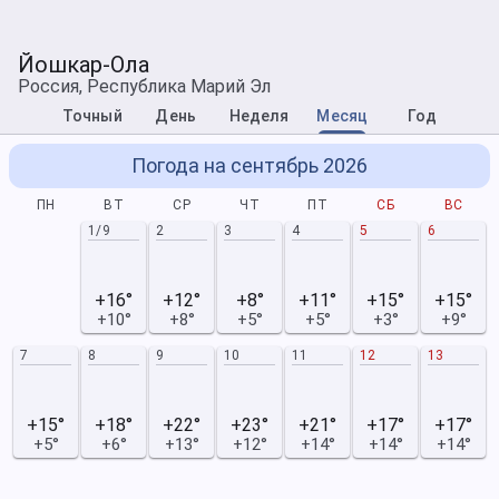
Йошкар-Ола
Россия, Республика Марий Эл
Точный
День
Неделя
Месяц
Год
Погода на сентябрь 2026
ПН
ВТ
СР
ЧТ
ПТ
СБ
ВС
1/9
2
3
4
5
6
+16°
+12°
+8°
+11°
+15°
+15°
+10°
+8°
+5°
+5°
+3°
+9°
7
8
9
10
11
12
13
+15°
+18°
+22°
+23°
+21°
+17°
+17°
+5°
+6°
+13°
+12°
+14°
+14°
+14°