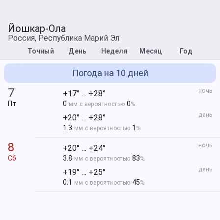
Йошкар-Ола
Россия, Республика Марий Эл
Точный
День
Неделя
Месяц
Год
Погода на 10 дней
7
ночь
+17° ... +28°
Пт
0
0
мм с вероятностью
%
день
+20° ... +28°
1.3
1
мм с вероятностью
%
8
ночь
+20° ... +24°
Сб
3.8
83
мм с вероятностью
%
день
+19° ... +25°
0.1
45
мм с вероятностью
%