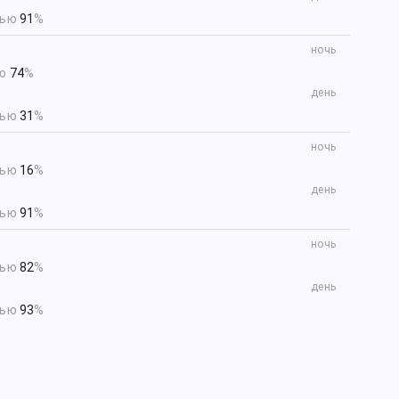
тью
91
%
ночь
ью
74
%
день
тью
31
%
ночь
тью
16
%
день
тью
91
%
ночь
тью
82
%
день
тью
93
%