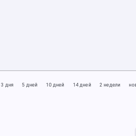
3 дня
5 дней
10 дней
14 дней
2 недели
но