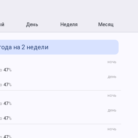
ый
День
Неделя
Месяц
ода на 2 недели
ночь
ью
47
%
день
ью
47
%
ночь
ью
47
%
день
ью
47
%
ночь
ью
47
%