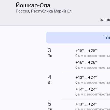
Йошкар-Ола
Россия, Республика Марий Эл
Точн
Пог
3
+15° ... +25°
Пн
0
мм с вероятност
+16° ... +26°
0
мм с вероятност
4
+13° ... +24°
Вт
0
мм с вероятност
+14° ... +24°
0
мм с вероятност
5
+13° ... +24°
Ср
0
мм с вероятност