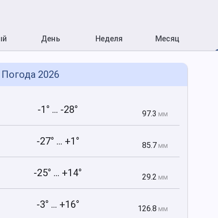
ый
День
Неделя
Месяц
Погода 2026
-1° ... -28°
97.3
мм
-27° ... +1°
85.7
мм
-25° ... +14°
29.2
мм
-3° ... +16°
126.8
мм